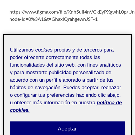
https://www.figma.com/file/Xnh5ulI4nVCkEyPXgwhL0p/Unt
node-id=0%3A1&t=GhaxlQrahgewnJSF-1
¡Un saludo!
Utilizamos
cookies
propias y de terceros para
poder ofrecerte correctamente todas las
funcionalidades del sitio web, con fines analíticos
y para mostrarte publicidad personalizada de
221 Antropología del diseño 221_20_108
acuerdo con un perfil elaborado a partir de tus
hábitos de navegación. Puedes aceptar, rechazar
o configurar tus preferencias haciendo clic abajo,
u obtener más información en nuestra
política de
cookies.
PEC2. Fase 2: Componer el Kit de
Campo
Aceptar
7 NOVIEMBRE, 2022
/
SIN COMENTARIOS