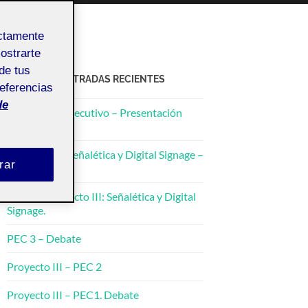
ectamente
mostrarte
de tus
ACTIFOLIO ENTRADAS RECIENTES
referencias
de
Documento Ejecutivo – Presentación
Pecha Kucha.
Proyecto III: Señalética y Digital Signage –
rar
PEC 4
PEC 3 – Proyecto III: Señalética y Digital
Signage.
PEC 3 – Debate
Proyecto III – PEC 2
Proyecto III – PEC1. Debate