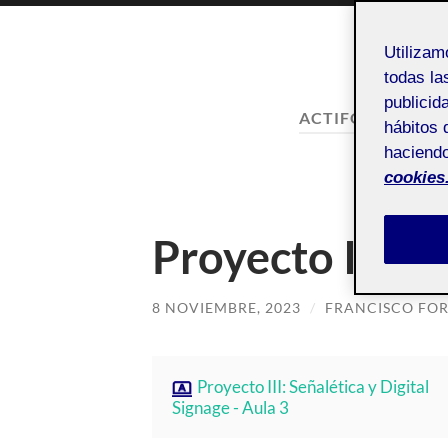
Utiliza
todas la
publicid
ACTIFOLIO:
ENTR
hábitos 
haciendo
Entrega 
cookies
Proyecto III –
8 NOVIEMBRE, 2023
/
FRANCISCO FOR
Proyecto III: Señalética y Digital
Signage - Aula 3