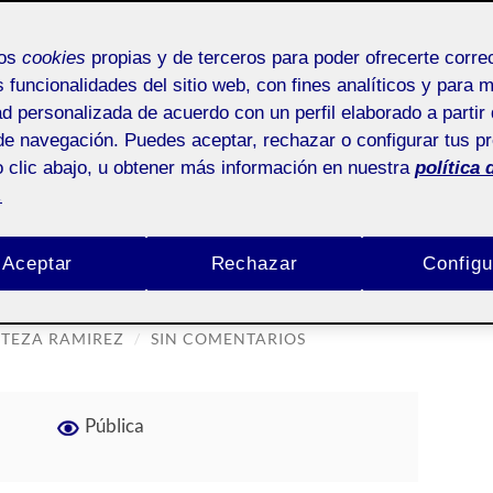
mos
cookies
propias y de terceros para poder ofrecerte corr
s funcionalidades del sitio web, con fines analíticos y para 
ad personalizada de acuerdo con un perfil elaborado a partir 
EGA DE LA ACTIVIDAD PEC2
de navegación. Puedes aceptar, rechazar o configurar tus p
 clic abajo, u obtener más información en nuestra
política 
de la actividad PEC2
.
 PEC 2
Aceptar
Rechazar
Configu
TEZA RAMIREZ
/
SIN COMENTARIOS
Pública