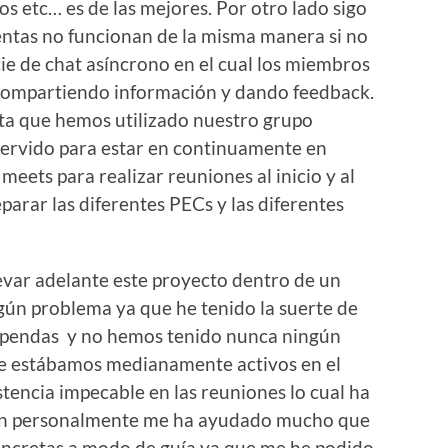
ros etc… es de las mejores. Por otro lado sigo
ntas no funcionan de la misma manera si no
e de chat asíncrono en el cual los miembros
 compartiendo información y dando feedback.
ta que hemos utilizado nuestro grupo
servido para estar en continuamente en
meets para realizar reuniones al inicio y al
parar las diferentes PECs y las diferentes
evar adelante este proyecto dentro de un
gún problema ya que he tenido la suerte de
upendas y no hemos tenido nunca ningún
e estábamos medianamente activos en el
tencia impecable en las reuniones lo cual ha
bién personalmente me ha ayudado mucho que
oncretas a modo de guía ya que me he podido