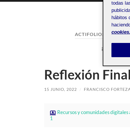
todas la
publicid
hábitos 
haciendo
cookies
ACTIFOLIO:
¡CERRAMO
¡Cerramos y 
Reflexión Fina
15 JUNIO, 2022
/
FRANCISCO FORTEZ
Recursos y comunidades digitales 
1