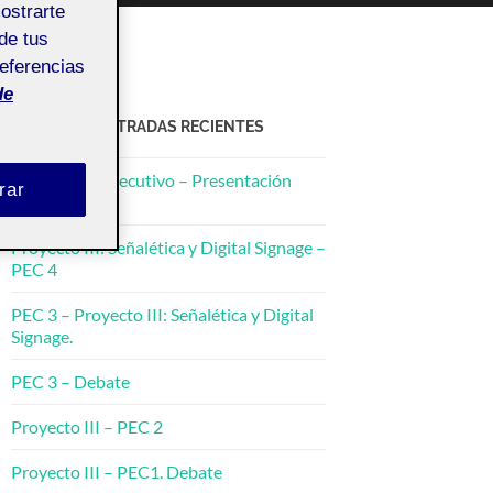
mostrarte
de tus
referencias
de
ACTIFOLIO ENTRADAS RECIENTES
Documento Ejecutivo – Presentación
rar
Pecha Kucha.
Proyecto III: Señalética y Digital Signage –
PEC 4
PEC 3 – Proyecto III: Señalética y Digital
Signage.
PEC 3 – Debate
Proyecto III – PEC 2
Proyecto III – PEC1. Debate