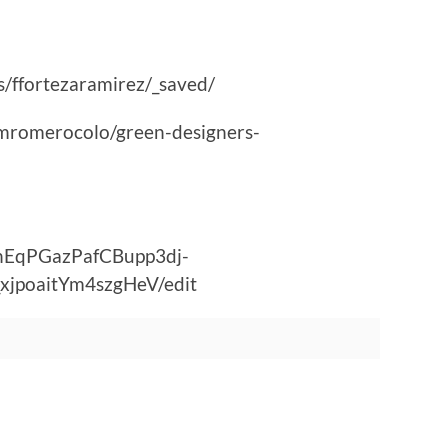
s/ffortezaramirez/_saved/
/mromerocolo/green-designers-
senEqPGazPafCBupp3dj-
xjpoaitYm4szgHeV/edit