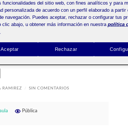
s funcionalidades del sitio web, con fines analíticos y para 
ad personalizada de acuerdo con un perfil elaborado a partir 
de navegación. Puedes aceptar, rechazar o configurar tus p
 clic abajo, u obtener más información en nuestra
política 
.
S Y DIFUNDIMOS EL PROYECTO!
difundimos el proyecto!
Aceptar
Rechazar
Configu
l
A RAMIREZ
/
SIN COMENTARIOS
aula
Pública